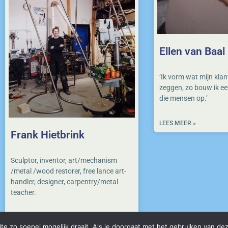
Ellen van Baal
‘Ik vorm wat mijn kla
zeggen, zo bouw ik e
die mensen op.’
LEES MEER »
Frank Hietbrink
Sculptor, inventor, art/mechanism
/metal /wood restorer, free lance art-
handler, designer, carpentry/metal
teacher.
LEES MEER »
e zo soepel mogelijk draait. Als je doorgaat met het gebruiken van dez