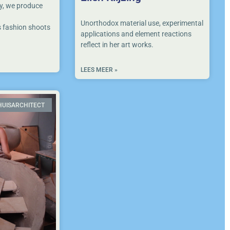
y, we produce
Unorthodox material use, experimental
s fashion shoots
applications and element reactions
reflect in her art works.
LEES MEER »
HUISARCHITECT