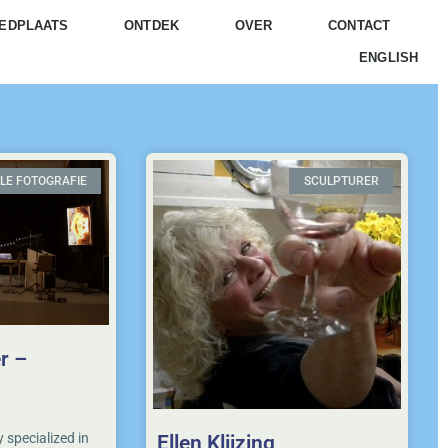
EDPLAATS
ONTDEK
OVER
CONTACT
ENGLISH
LE FOTOGRAFIE
SCULPTURER
r –
specialized in
Ellen Klijzing