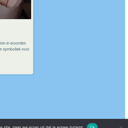
nten in woorden
en symboliek voor
e site, gaan we ervan uit dat je ermee instemt.
Ok