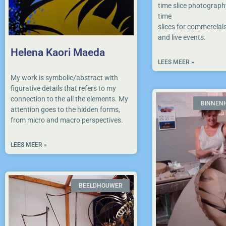
time slice photograph
time
slices for commercial
and live events.
Helena Kaori Maeda
LEES MEER »
My work is symbolic/abstract with
figurative details that refers to my
connection to the all the elements. My
BINNEN
attention goes to the hidden forms,
from micro and macro perspectives.
LEES MEER »
BEELDHOUWER