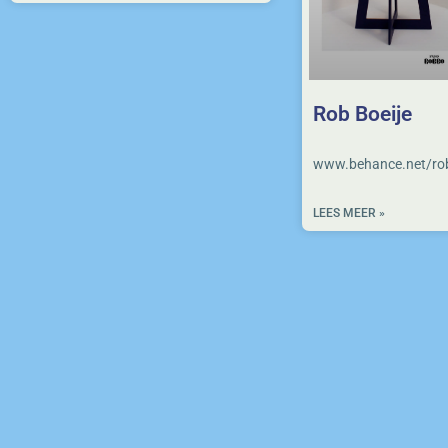
Rob Boeije
www.behance.net/rob
LEES MEER »