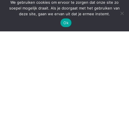
We gebruiken cookies om ervoor te zorgen dat onze site zo
soepel mogelijk draait. Als je doorgaat met het gebruiken van
deze site, gaan we ervan uit dat je ermee instemt.
Ok
X
NDSM THEATER
Het NDSM Theater met het binnenkort te openen
NDSM Cafe is een spannende, rauwe en
industriële ontmoetingsplek waar cultuur en horeca
samenkomen.
Het NDSM Theater, de voormalige ITW, is een
creatieve werkplaats voor culturele en creatieve
activiteiten. Daarnaast is het theater zeer geschikt
voor evenementen zoals voorstellingen,